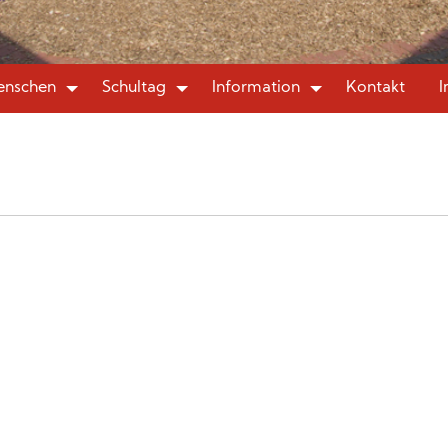
nschen
Schultag
Information
Kontakt
I